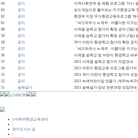
64
공지
지역사회연계 숲 체험 프로그램 ’다시 
63
공지
보드게임으로 풀어보는 지구환경교육 '
62
공지
환경부 지정 우수환경교육프로그램 '제
61
공지
「버드하우스 in 제주 : 아름다운 지구
60
공지
사계절 숲학교 참가자 확정 공지 (2팀) 
59
공지
사계절 숲학교 참가자 확정 공지 (1팀) 
58
공지
30기 어린이 환경학교 참가자 확정 공지
57
공지
「버드하우스 in 제주 : 아름다운 지구
56
공지
사계절 숲학교 및 어린이 환경학교 세부
55
공지
2021 사계절 숲학교 참가자 모집안내
54
공지
2021 어린이 환경교육 프로그램 참가자
53
공지
2021 30기 어린이 환경학교 참가자 모집
52
공지
2021 녹색어린이집 만들기_제주녹색
51
숲해설가
2021 숲해설가 양성 전문과정 모집안내
1
2
3
4
5
6
7
8
9
(사)제주환경교육센터
|
찾아오시는 길
|