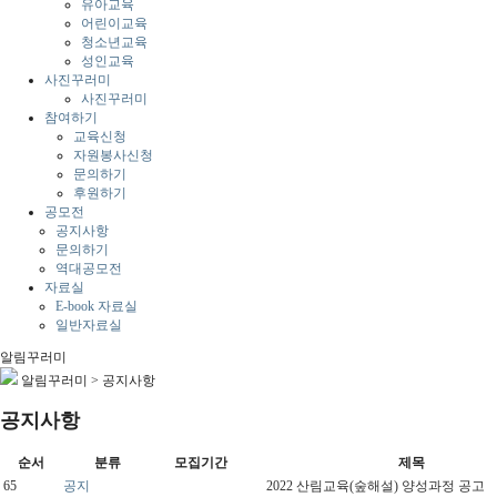
유아교육
어린이교육
청소년교육
성인교육
사진꾸러미
사진꾸러미
참여하기
교육신청
자원봉사신청
문의하기
후원하기
공모전
공지사항
문의하기
역대공모전
자료실
E-book 자료실
일반자료실
알림꾸러미
알림꾸러미
>
공지사항
공지사항
순서
분류
모집기간
제목
65
공지
2022 산림교육(숲해설) 양성과정 공고